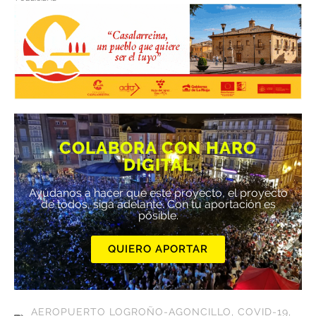
COLABORA CON HARO
DIGITAL
Ayúdanos a hacer que este proyecto, el proyecto
de todos, siga adelante. Con tu aportación es
posible.
QUIERO APORTAR
AEROPUERTO LOGROÑO-AGONCILLO
,
COVID-19
,