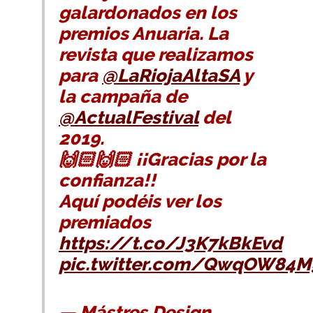
galardonados en los
premios Anuaria. La
revista que realizamos
para
@LaRiojaAltaSA
y
la campaña de
@ActualFestival
del
2019.
🙌🏻🙌🏻 ¡¡Gracias por la
confianza!!
Aquí podéis ver los
premiados
https://t.co/J3K7kBkEvd
pic.twitter.com/QwqOW84M
— Mástres Design