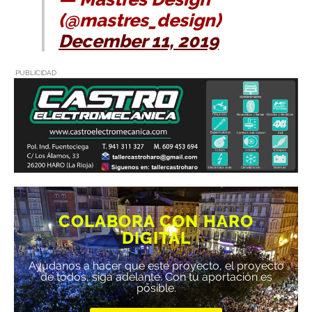
(@mastres_design)
December 11, 2019
PUBLICIDAD
COLABORA CON HARO
DIGITAL
Ayúdanos a hacer que este proyecto, el proyecto
de todos, siga adelante. Con tu aportación es
posible.