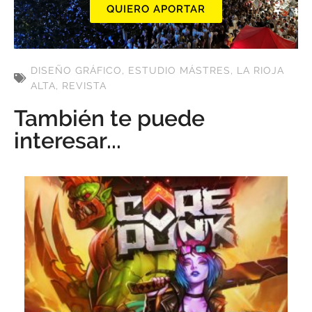
QUIERO APORTAR
DISEÑO GRÁFICO
,
ESTUDIO MÁSTRES
,
LA RIOJA
ALTA
,
REVISTA
También te puede
interesar...