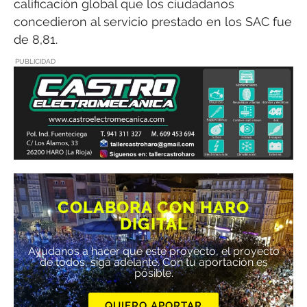
calificación global que los ciudadanos
concedieron al servicio prestado en los SAC fue
de 8,81.
PUBLICIDAD
COLABORA CON HARO
DIGITAL
Ayúdanos a hacer que este proyecto, el proyecto
de todos, siga adelante. Con tu aportación es
posible.
QUIERO APORTAR