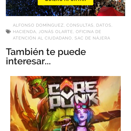
ALFONSO DOMÍNGUEZ
,
CONSULTAS
,
DATOS
,
HACIENDA
,
JONÁS OLARTE
,
OFICINA DE
ATENCIÓN AL CIUDADANO
,
SAC DE NÁJERA
También te puede
interesar...