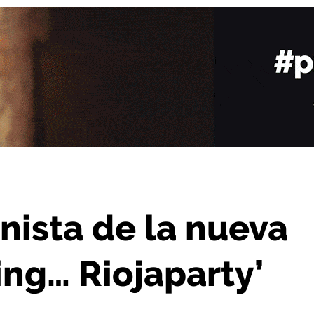
dición del ‘Loading… Riojaparty’
nista de la nueva
ing… Riojaparty’