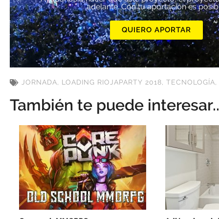
adelante. Con tu aportación es posib
QUIERO APORTAR
JORNADA
,
LOADING RIOJAPARTY 2018
,
TECNOLOGÍA
También te puede interesar..