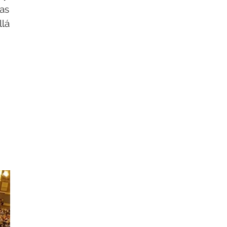
cas
llá