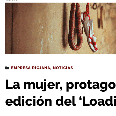
PUBLICIDAD
Estás leyendo
: La mujer, protagonista de la nueva e
EMPRESA RIOJANA
,
NOTICIAS
La mujer, protago
edición del ‘Load