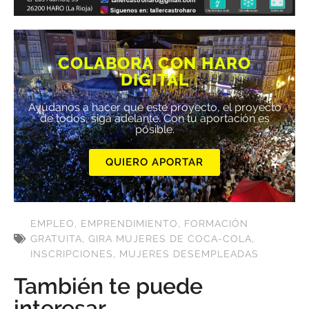
COLABORA CON HARO
DIGITAL
Ayúdanos a hacer que este proyecto, el proyecto
de todos, siga adelante. Con tu aportación es
posible.
QUIERO APORTAR
EMPLEO
,
EMPRENDIMIENTO
,
FORMACIÓN
GRATUITA
,
GIRA MUJERES DE COCA-COLA
,
INSCRIPCIONES
,
MUJERES DESEMPLEADAS
También te puede
interesar...