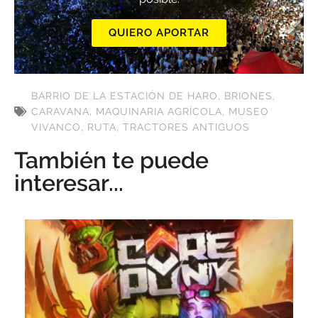
QUIERO APORTAR
BARRIO DE LA ESTACIÓN DE HARO
,
BRIONES
,
CARAVANA
,
MAQUINARIA AGRÍCOLA
,
MUSEO
VIVANCO
,
RUTA
,
TRACTORES ANTIGUOS
También te puede
interesar...