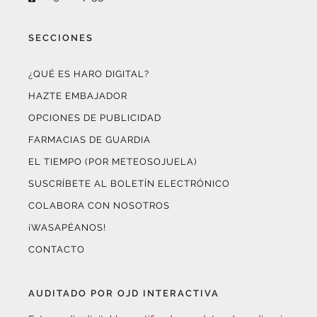
SECCIONES
¿QUÉ ES HARO DIGITAL?
HAZTE EMBAJADOR
OPCIONES DE PUBLICIDAD
FARMACIAS DE GUARDIA
EL TIEMPO (POR METEOSOJUELA)
SUSCRÍBETE AL BOLETÍN ELECTRÓNICO
COLABORA CON NOSOTROS
¡WASAPÉANOS!
CONTACTO
AUDITADO POR OJD INTERACTIVA
Este medio digital
ha certificado sus datos de audiencia
a través de
OJD Interactiva
con el apoyo del
Gobierno