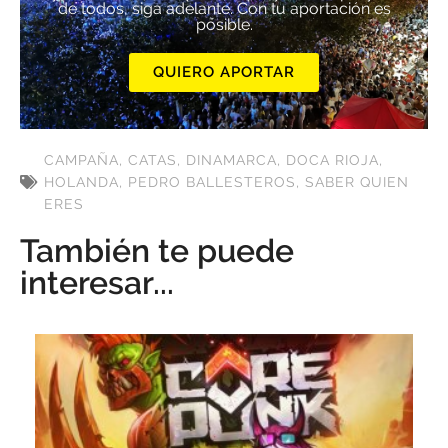
de todos, siga adelante. Con tu aportación es
posible.
QUIERO APORTAR
CAMPAÑA
,
CATAS
,
DINAMARCA
,
DOCA RIOJA
,
HOLANDA
,
PEDRO BALLESTEROS
,
SABER QUIEN
ERES
También te puede
interesar...