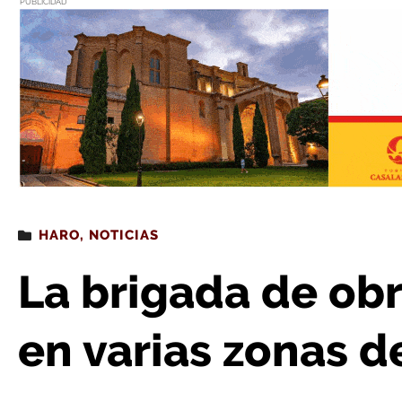
PUBLICIDAD
Estás leyendo
: La brigada de obras realiza mej
HARO
,
NOTICIAS
La brigada de obr
en varias zonas d