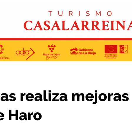
oras en varias zonas de Haro
as realiza mejoras
e Haro