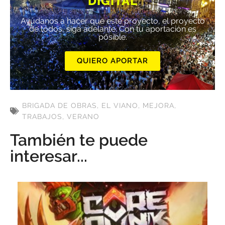
DIGITAL
Ayúdanos a hacer que este proyecto, el proyecto
de todos, siga adelante. Con tu aportación es
posible.
QUIERO APORTAR
BRIGADA DE OBRAS
,
EL VIANO
,
MEJORA
,
TRABAJOS
,
VERANO
También te puede
interesar...