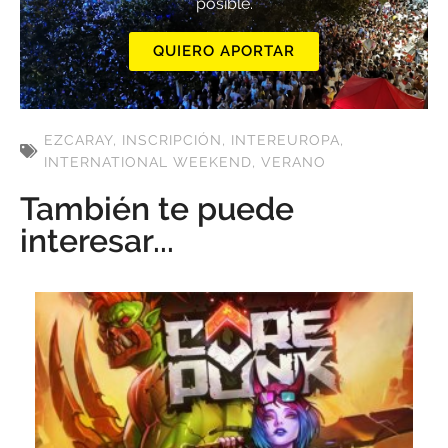
posible.
QUIERO APORTAR
EZCARAY
,
INSCRIPCIÓN
,
INTEREUROPA
,
INTERNATIONAL WEEKEND
,
VERANO
También te puede
interesar...