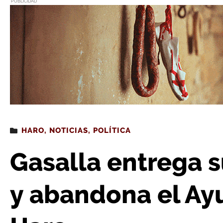
PUBLICIDAD
Estás leyendo
: Gasalla entrega su acta de concejal y
HARO
,
NOTICIAS
,
POLÍTICA
Gasalla entrega s
y abandona el Ay