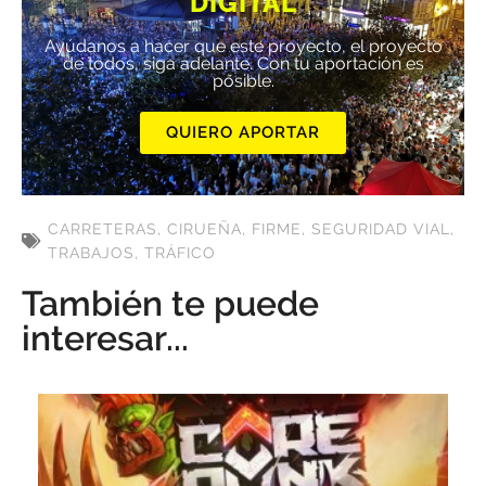
DIGITAL
Ayúdanos a hacer que este proyecto, el proyecto
de todos, siga adelante. Con tu aportación es
posible.
QUIERO APORTAR
CARRETERAS
,
CIRUEÑA
,
FIRME
,
SEGURIDAD VIAL
,
TRABAJOS
,
TRÁFICO
También te puede
interesar...