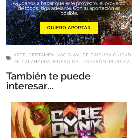
Ayúdanos a hacer que este proyecto, el proyecto
de todos, siga adelante. Con tu aportación es
posible.
QUIERO APORTAR
ARTE
,
CERTAMEN NACIONAL DE PINTURA CIUDAD
DE CALAHORRA
,
MUSEO DEL TORREÓN
,
PINTURA
También te puede
interesar...