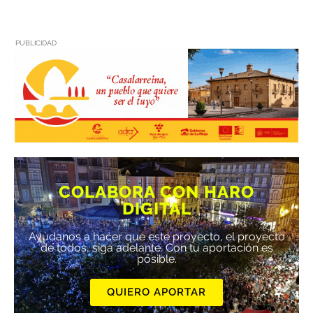
PUBLICIDAD
COLABORA CON HARO
DIGITAL
Ayúdanos a hacer que este proyecto, el proyecto
de todos, siga adelante. Con tu aportación es
posible.
QUIERO APORTAR