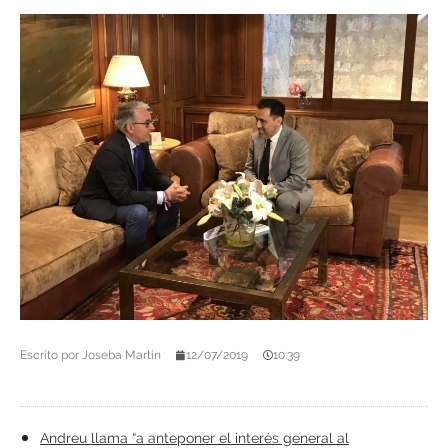
Escrito por
Joseba Martín
12/07/2019
10:39
Andreu llama “a anteponer el interés general al