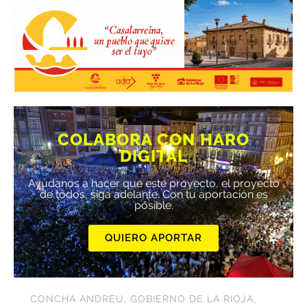
COLABORA CON HARO
DIGITAL
Ayúdanos a hacer que este proyecto, el proyecto
de todos, siga adelante. Con tu aportación es
posible.
QUIERO APORTAR
CONCHA ANDREU
,
GOBIERNO DE LA RIOJA
,