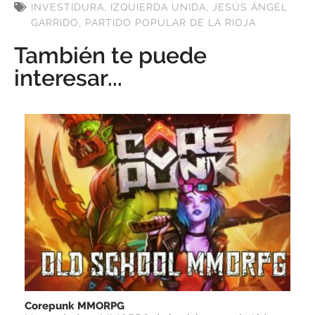
INVESTIDURA
,
IZQUIERDA UNIDA
,
JESÚS ÁNGEL
GARRIDO
,
PARTIDO POPULAR DE LA RIOJA
También te puede
interesar...
Corepunk MMORPG