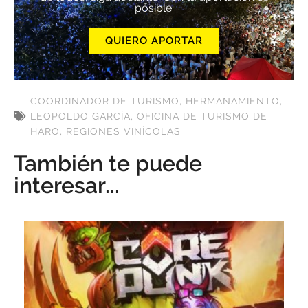
posible.
QUIERO APORTAR
COORDINADOR DE TURISMO
,
HERMANAMIENTO
,
LEOPOLDO GARCÍA
,
OFICINA DE TURISMO DE
HARO
,
REGIONES VINÍCOLAS
También te puede
interesar...