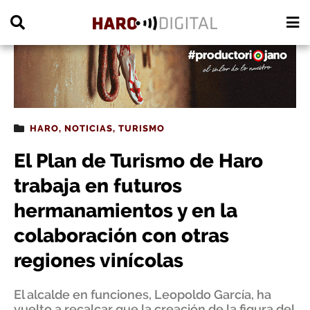
PUBLICIDAD
HARO
,
NOTICIAS
,
TURISMO
El Plan de Turismo de Haro
trabaja en futuros
hermanamientos y en la
colaboración con otras
regiones vinícolas
El alcalde en funciones, Leopoldo García, ha
vuelto a recalcar que la creación de la figura del