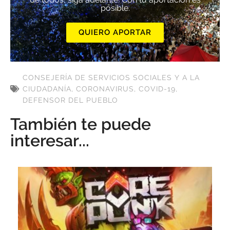
posible.
QUIERO APORTAR
CONSEJERÍA DE SERVICIOS SOCIALES Y A LA
CIUDADANÍA
,
CORONAVIRUS
,
COVID-19
,
DEFENSOR DEL PUEBLO
También te puede
interesar...