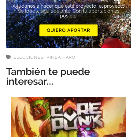
Ayúdanos a hacer que este proyecto, el proyecto
de todos, siga adelante. Con tu aportación es
posible.
QUIERO APORTAR
ELECCIONES
,
VINEA HARO
También te puede
interesar...