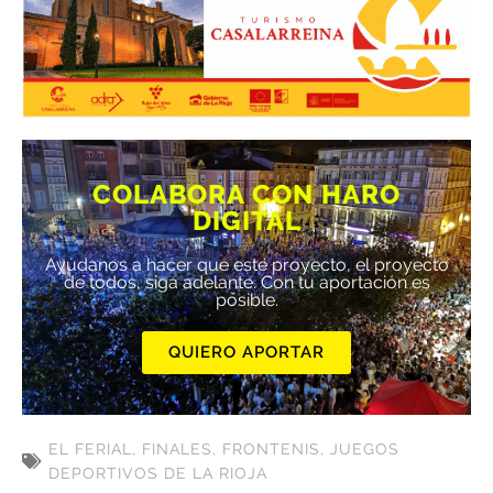
COLABORA CON HARO
DIGITAL
Ayúdanos a hacer que este proyecto, el proyecto
de todos, siga adelante. Con tu aportación es
posible.
QUIERO APORTAR
EL FERIAL
,
FINALES
,
FRONTENIS
,
JUEGOS
DEPORTIVOS DE LA RIOJA