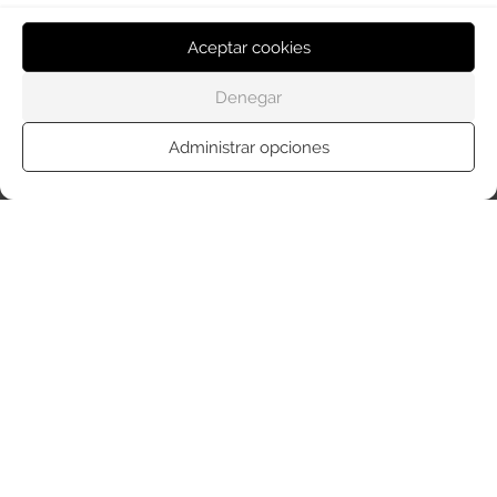
AUDITADO POR OJD INTERACTIVA
Aceptar cookies
Este medio digital
ha certificado sus datos de audiencia
a través de
OJD Interactiva
con el apoyo del
Gobierno
Denegar
de La Rioja.
Administrar opciones
© Copyright 2026
Haro Digital