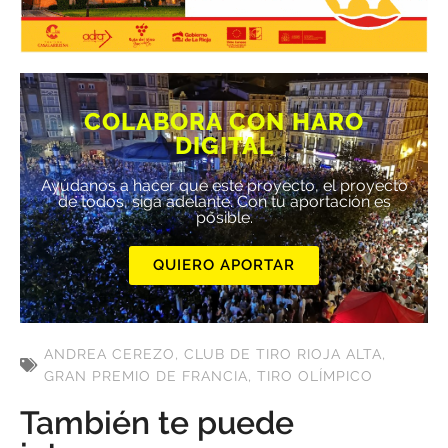
COLABORA CON HARO
DIGITAL
Ayúdanos a hacer que este proyecto, el proyecto
de todos, siga adelante. Con tu aportación es
posible.
QUIERO APORTAR
ANDREA CEREZO
,
CLUB DE TIRO RIOJA ALTA
,
GRAN PREMIO DE FRANCIA
,
TIRO OLÍMPICO
También te puede