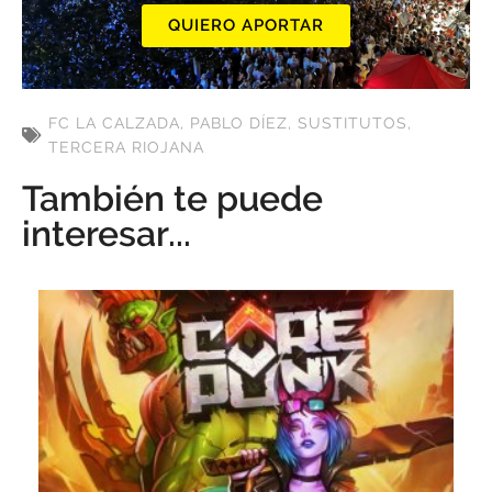
QUIERO APORTAR
FC LA CALZADA
,
PABLO DÍEZ
,
SUSTITUTOS
,
TERCERA RIOJANA
También te puede
interesar...