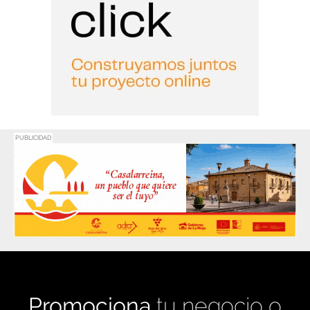
PUBLICIDAD
Promociona
tu negocio o
evento en
Haro Digital