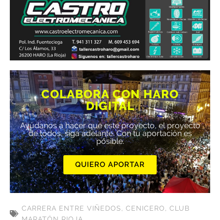
COLABORA CON HARO
DIGITAL
Ayúdanos a hacer que este proyecto, el proyecto
de todos, siga adelante. Con tu aportación es
posible.
QUIERO APORTAR
CARRERA ENTRE VIÑEDOS
,
CENICERO
,
CLUB
MARATÓN RIOJA