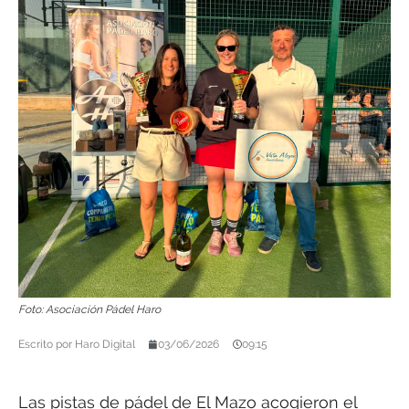
Foto: Asociación Pádel Haro
Escrito por
Haro Digital
03/06/2026
09:15
Las pistas de pádel de El Mazo acogieron el