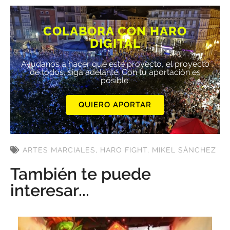
COLABORA CON HARO
DIGITAL
Ayúdanos a hacer que este proyecto, el proyecto
de todos, siga adelante. Con tu aportación es
posible.
QUIERO APORTAR
ARTES MARCIALES
,
HARO FIGHT
,
MIKEL SÁNCHEZ
También te puede
interesar...