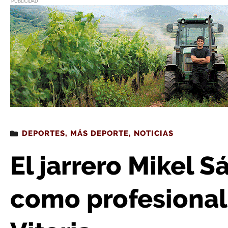
PUBLICIDAD
Estás leyendo
: El jarrero Mikel Sánchez debuta como p
DEPORTES
,
MÁS DEPORTE
,
NOTICIAS
El jarrero Mikel 
como profesional 