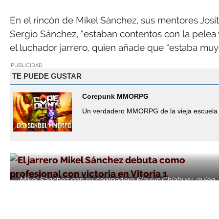
En el rincón de Mikel Sánchez, sus mentores Josit
Sergio Sánchez, “estaban contentos con la pelea y 
el luchador jarrero, quien añade que “estaba muy
PUBLICIDAD
TE PUEDE GUSTAR
Corepunk MMORPG
Un verdadero MMORPG de la vieja escuela 
Mikel Sánchez con su compañero Flavius Chiaburu, quien
también ganó en el Iradier Arena.