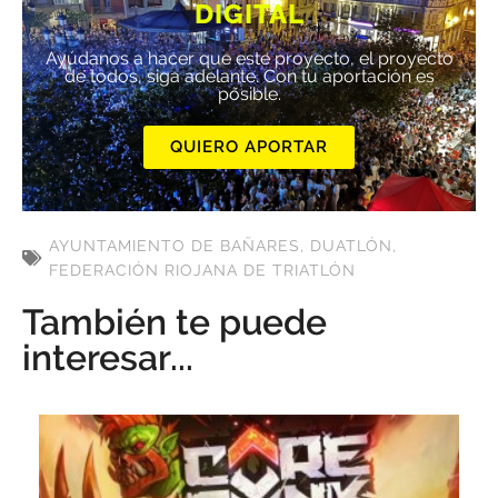
DIGITAL
Ayúdanos a hacer que este proyecto, el proyecto
de todos, siga adelante. Con tu aportación es
posible.
QUIERO APORTAR
AYUNTAMIENTO DE BAÑARES
,
DUATLÓN
,
FEDERACIÓN RIOJANA DE TRIATLÓN
También te puede
interesar...