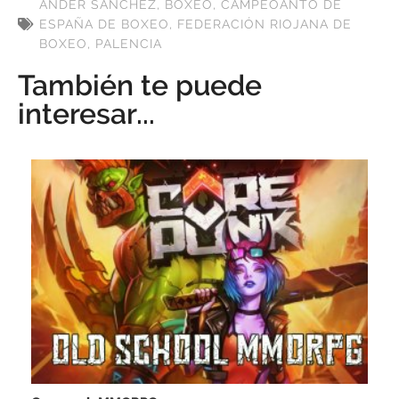
ANDER SÁNCHEZ
,
BOXEO
,
CAMPEOANTO DE
ESPAÑA DE BOXEO
,
FEDERACIÓN RIOJANA DE
BOXEO
,
PALENCIA
También te puede
interesar...