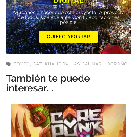
DIGITAL
Ayúdanos a hacer que este proyecto, el proyecto
de todos, siga adelante. Con tu aportación es
posible.
QUIERO APORTAR
BOXEO
,
GAZI KHALIDOV
,
LAS GAUNAS
,
LOGROÑO
También te puede
interesar...