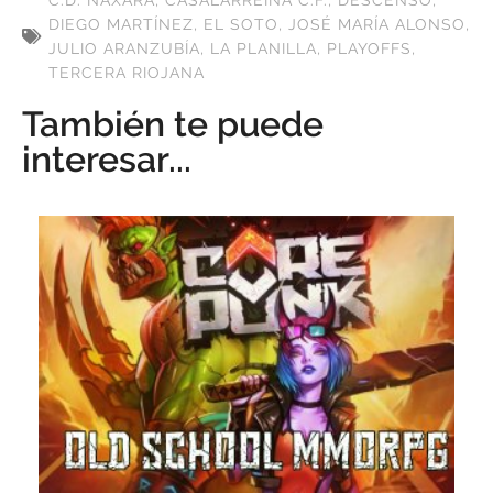
C.D. NÁXARA
,
CASALARREINA C.F.
,
DESCENSO
,
DIEGO MARTÍNEZ
,
EL SOTO
,
JOSÉ MARÍA ALONSO
,
JULIO ARANZUBÍA
,
LA PLANILLA
,
PLAYOFFS
,
TERCERA RIOJANA
También te puede
interesar...