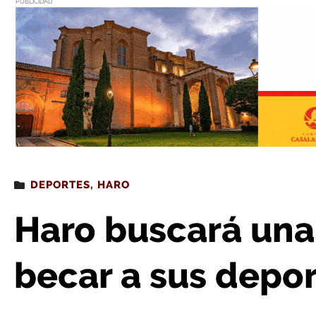
PUBLICIDAD
Estás leyendo
: Haro buscará una fórmula para becar
DEPORTES
,
HARO
Haro buscará una
becar a sus depor