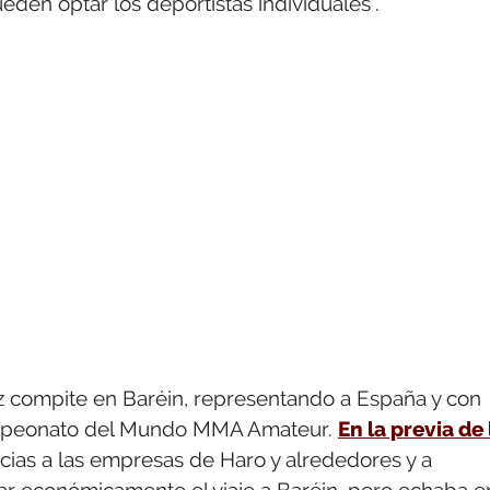
den optar los deportistas individuales”.
z compite en Baréin, representando a España y con
Campeonato del Mundo MMA Amateur.
En la previa de 
racias a las empresas de Haro y alrededores y a
ar económicamente el viaje a Baréin, pero echaba e