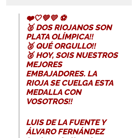
❤️🤍💚💛 ⚽️
🥈 DOS RIOJANOS SON
PLATA OLÍMPICA‼️
🥈 QUÉ ORGULLO‼️
🥈 HOY, SOIS NUESTROS
MEJORES
EMBAJADORES. LA
RIOJA SE CUELGA ESTA
MEDALLA CON
VOSOTROS‼️
LUIS DE LA FUENTE Y
ÁLVARO FERNÁNDEZ