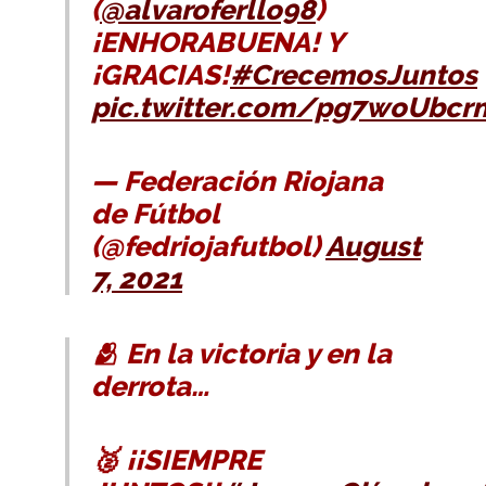
(
@alvaroferllo98
)
¡ENHORABUENA! Y
¡GRACIAS!
#CrecemosJuntos
pic.twitter.com/pg7woUbcr
— Federación Riojana
de Fútbol
(@fedriojafutbol)
August
7, 2021
🫂 En la victoria y en la
derrota…
🥈 ¡¡SIEMPRE