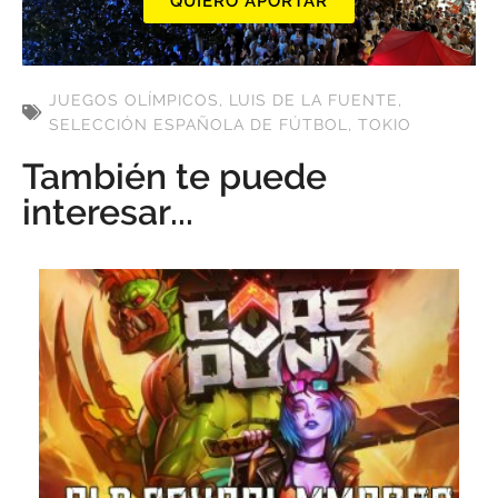
QUIERO APORTAR
JUEGOS OLÍMPICOS
,
LUIS DE LA FUENTE
,
SELECCIÓN ESPAÑOLA DE FÚTBOL
,
TOKIO
También te puede
interesar...