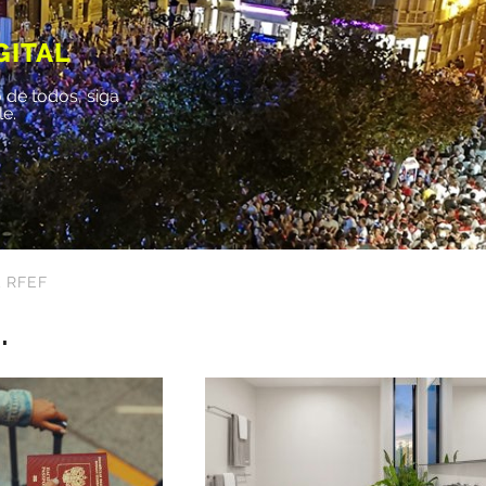
GITAL
 de todos, siga
le.
 RFEF
.