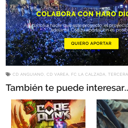
COLABORA CON HARO DI
Ayúdanos a hacer que este proyecto, el proyecto
adelante. Con tu aportación es posib
QUIERO APORTAR
CD ANGUIANO
,
CD VAREA
,
FC LA CALZADA
,
TERCERA
También te puede interesar..