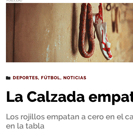
PUBLICIDAD
Estás leyendo
: La Calzada empata en Varea
DEPORTES
,
FÚTBOL
,
NOTICIAS
La Calzada empat
Los rojillos empatan a cero en el
en la tabla