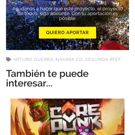
Ayúdanos a hacer que este proyecto, el proyecto
de todos, siga adelante. Con tu aportación es
posible.
QUIERO APORTAR
ARTURO GUERRA
,
NÁXARA CD
,
SEGUNDA RFEF
También te puede
interesar...