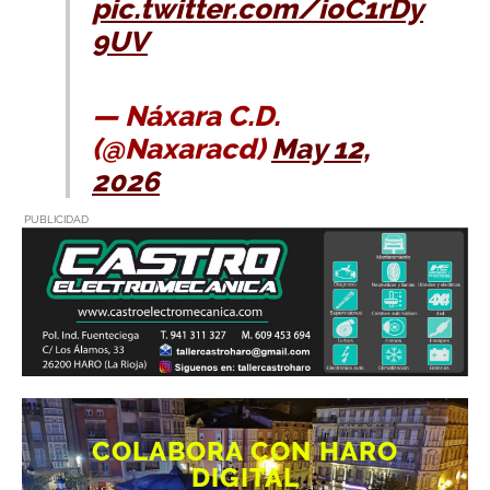
pic.twitter.com/ioC1rDy
9UV
— Náxara C.D.
(@Naxaracd)
May 12,
2026
PUBLICIDAD
COLABORA CON HARO
DIGITAL