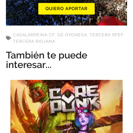
QUIERO APORTAR
CASALARREINA CF
,
SD OYONESA
,
TERCERA RFEF
,
TERCERA RIOJANA
También te puede
interesar...