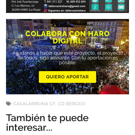
COLABORA CON HARO
DIGITAL
Ayúdanos a hacer que este proyecto, el proyecto
de todos, siga adelante. Con tu aportación es
posible.
QUIERO APORTAR
CASALARREINA CF
,
CD BERCEO
También te puede
interesar...