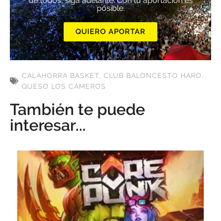
de todos, siga adelante. Con tu aportación es
posible.
QUIERO APORTAR
CALAHORRA BASKET
,
CLUB BALONCESTO HARO
,
QUESO LOS CAMEROS
También te puede
interesar...