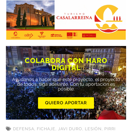
COLABORA CON HARO
DIGITAL
Ayúdanos a hacer que este proyecto, el proyecto
de todos, siga adelante. Con tu aportación es
posible.
QUIERO APORTAR
DEFENSA
,
FICHAJE
,
JAVI DURO
,
LESIÓN
,
PIRRI