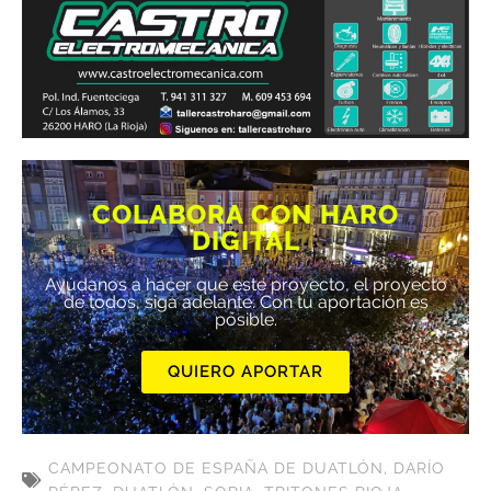
COLABORA CON HARO
DIGITAL
Ayúdanos a hacer que este proyecto, el proyecto
de todos, siga adelante. Con tu aportación es
posible.
QUIERO APORTAR
CAMPEONATO DE ESPAÑA DE DUATLÓN
,
DARÍO