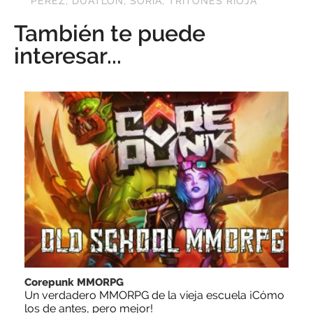
PÉREZ
,
DUATLÓN
,
SORIA
,
TRITONES RIOJA
También te puede
interesar...
Corepunk MMORPG
Un verdadero MMORPG de la vieja escuela ¡Cómo
los de antes, pero mejor!