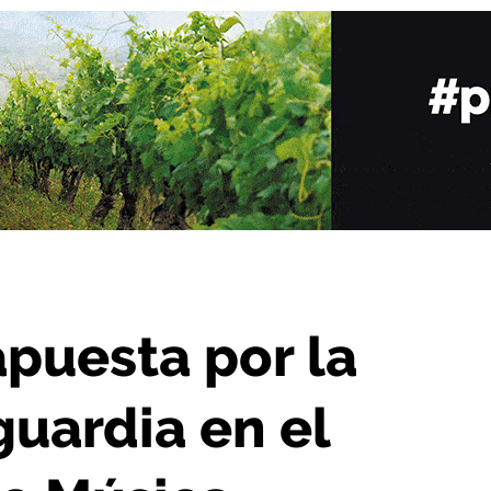
a en el décimo Festival de Música Contemporánea
apuesta por la
guardia en el