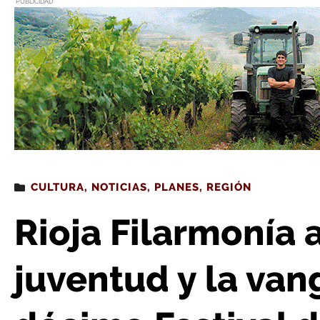
PUBLICIDAD
Estás leyendo
: Rioja Filarmonía apuesta por la juventud y la vanguardi
CULTURA
,
NOTICIAS
,
PLANES
,
REGIÓN
Rioja Filarmonía 
juventud y la van