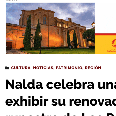
PUBLICIDAD
Estás leyendo
: Nalda celebra unas jornadas para exhibir su ren
CULTURA
,
NOTICIAS
,
PATRIMONIO
,
REGIÓN
Nalda celebra un
exhibir su renov