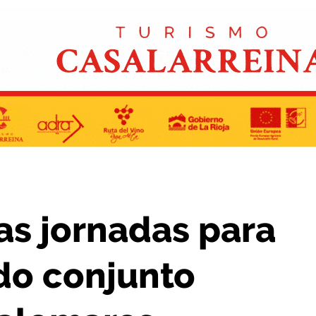
ovado conjunto rupestre de Los Palomares
as jornadas para
ado conjunto