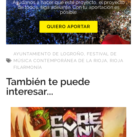
Ayúdanos a hacer que este proyecto, el proyecto
de todos, siga adelante. Con tu aportación es
posible.
QUIERO APORTAR
AYUNTAMIENTO DE LOGROÑO
,
FESTIVAL DE
MÚSICA CONTEMPORÁNEA DE LA RIOJA
,
RIOJA
FILARMONÍA
También te puede
interesar...