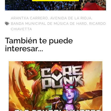
ARANTXA CARRERO
,
AVENIDA DE LA RIOJA
,
BANDA MUNICIPAL DE MÚSICA DE HARO
,
RICARDO
CHIAVETTA
También te puede
interesar...