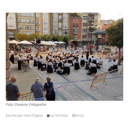
Foto: Donézar Fotógrafos
Escrito por
Haro Digital
24/07/2021
00:03