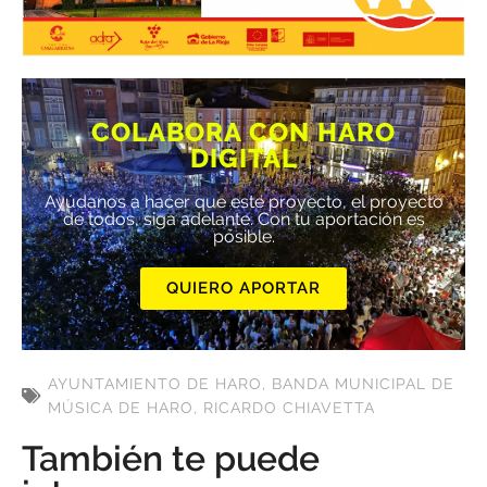
COLABORA CON HARO
DIGITAL
Ayúdanos a hacer que este proyecto, el proyecto
de todos, siga adelante. Con tu aportación es
posible.
QUIERO APORTAR
AYUNTAMIENTO DE HARO
,
BANDA MUNICIPAL DE
MÚSICA DE HARO
,
RICARDO CHIAVETTA
También te puede