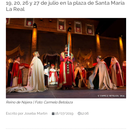
19, 20, 26 y 27 de julio en la plaza de Santa María
La Real
Reino de Nájera | Foto: Carmelo Betolaza
Escrito por
Joseba Martín
18/07/2019
12:06