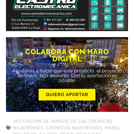
COLABORA CON HARO
DIGITAL
Ayúdanos a hacer que este proyecto, el proyecto
de todos, siga adelante. Con tu aportación es
posible.
QUIERO APORTAR
ASOCIACIÓN DE AMIGOS DE LAS CRÓNICAS
NAJERENSES
,
CRÓNICAS NAJERENSES
,
MABEL