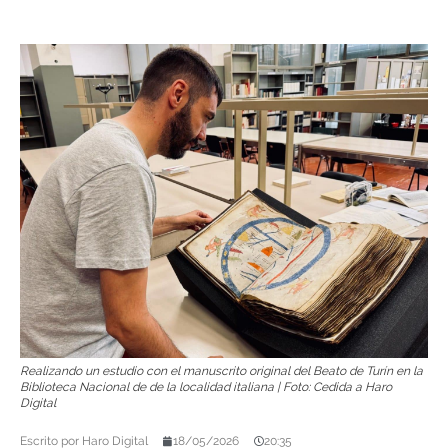
Realizando un estudio con el manuscrito original del Beato de Turín en la
Biblioteca Nacional de de la localidad italiana | Foto: Cedida a Haro
Digital
Escrito por
Haro Digital
18/05/2026
20:35