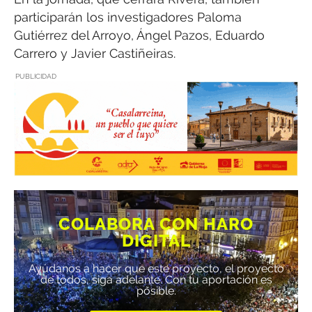
participarán los investigadores Paloma
Gutiérrez del Arroyo, Ángel Pazos, Eduardo
Carrero y Javier Castiñeiras.
PUBLICIDAD
COLABORA CON HARO
DIGITAL
Ayúdanos a hacer que este proyecto, el proyecto
de todos, siga adelante. Con tu aportación es
posible.