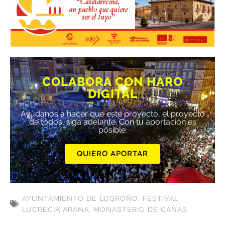
COLABORA CON HARO
DIGITAL
Ayúdanos a hacer que este proyecto, el proyecto
de todos, siga adelante. Con tu aportación es
posible.
QUIERO APORTAR
AYUNTAMIENTO DE LOGROÑO
,
FESTIVAL
LUCRECIA ARANA
,
MONASTERIO DE CAÑAS