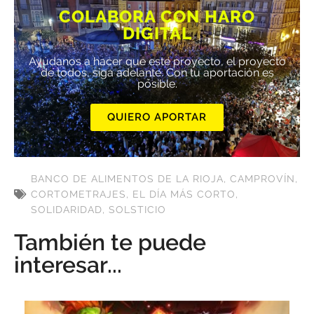
COLABORA CON HARO
DIGITAL
Ayúdanos a hacer que este proyecto, el proyecto
de todos, siga adelante. Con tu aportación es
posible.
QUIERO APORTAR
BANCO DE ALIMENTOS DE LA RIOJA
,
CAMPROVÍN
,
CORTOMETRAJES
,
EL DÍA MÁS CORTO
,
SOLIDARIDAD
,
SOLSTICIO
También te puede
interesar...