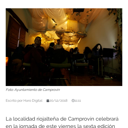
Foto: Ayuntamiento de Camprovín
Escrito por
Haro Digital
20/12/2018
11:11
La localidad riojalteña de Camprovín celebrará
en la jornada de este viernes la sexta edición