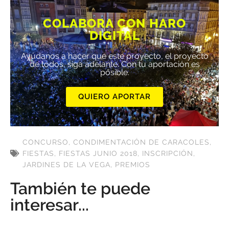
COLABORA CON HARO
DIGITAL
Ayúdanos a hacer que este proyecto, el proyecto
de todos, siga adelante. Con tu aportación es
posible.
QUIERO APORTAR
CONCURSO
,
CONDIMENTACIÓN DE CARACOLES
,
FIESTAS
,
FIESTAS JUNIO 2018
,
INSCRIPCIÓN
,
JARDINES DE LA VEGA
,
PREMIOS
También te puede
interesar...